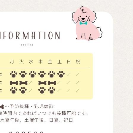
NFORMATION
月
火
水
木
金
土
日
祝
0
／
／
0
／
／
／
／
0
／
／
／
／
…予防接種・乳児健診
療時間内であればいつでも接種可能です。
水曜午後、土曜午後、日曜、祝日