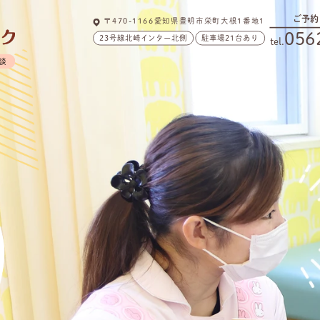
ご予約
〒470-1166愛知県豊明市栄町大根1番地1
056
23号線北崎インター北側
駐車場21台あり
tel.