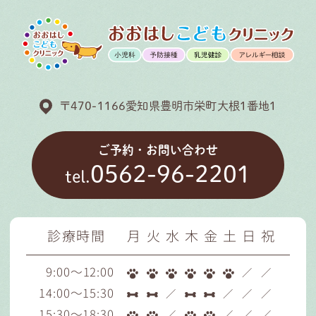
〒470-1166愛知県豊明市栄町大根1番地1
ご予約・お問い合わせ
0562-96-2201
tel.
診療時間
月
火
水
木
金
土
日
祝
9:00～12:00
／
／
14:00～15:30
／
／
／
／
15:30～18:30
／
／
／
／