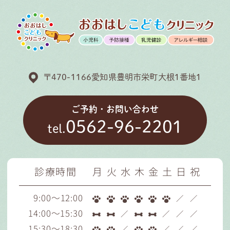
〒470-1166愛知県豊明市栄町大根1番地1
ご予約・お問い合わせ
0562-96-2201
tel.
診療時間
月
火
水
木
金
土
日
祝
9:00～12:00
／
／
14:00～15:30
／
／
／
／
15:30～18:30
／
／
／
／